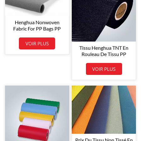
Henghua Nonwoven
Fabric For PP Bags PP
Nonwoven Polypropylene
Spunbond Nonwoven
VOIR PLUS
Fabric PP Non Woven
Tissu Henghua TNT En
Rouleau De Tissu PP
Coloré Non Tissé PP Non
Tissé En Polypropylène
VOIR PLUS
Spunbond
Prix ​​du Tissu Non Tissé En