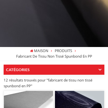
MAISON
PRODUITS
Fabricant De Tissu Non Tissé Spunbond En PP
CATÉGORIES
12 résultats trouvés pour "fabricant de tissu non tissé
spunbond en PP"