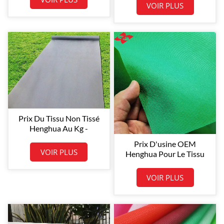
(polypropylène
VOIR PLUS
Spunbond),
Prix ​​du Tissu Non Tissé
Henghua Au Kg -
Rouleaux De Tissu Non
Prix ​​d'usine OEM
Tissé Notex PP
VOIR PLUS
Henghua Pour Le Tissu
Non Tissé Spunbond En
Polypropylène (PP)
VOIR PLUS