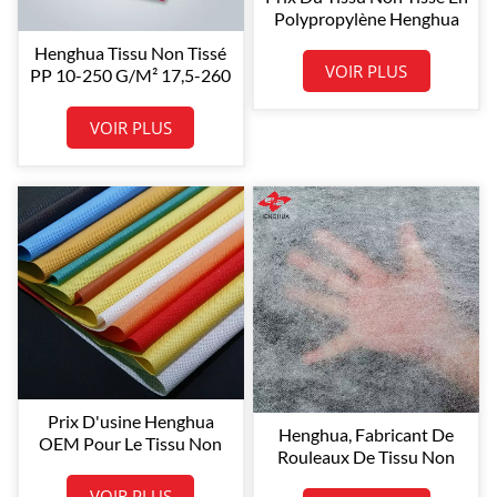
Polypropylène Henghua
Au Kg (100 % Coton) -
Henghua Tissu Non Tissé
Notex PP
VOIR PLUS
PP 10-250 G/m² 17,5-260
Cm Prix Usine Tissu Non
Tissé En Polypropylène
VOIR PLUS
Spunbond
Prix ​​d'usine Henghua
Henghua, Fabricant De
OEM Pour Le Tissu Non
Rouleaux De Tissu Non
Tissé PP Au Kg (rouleaux
Tissé Coloré En PP
De Tissu Non Tissé PP)
VOIR PLUS