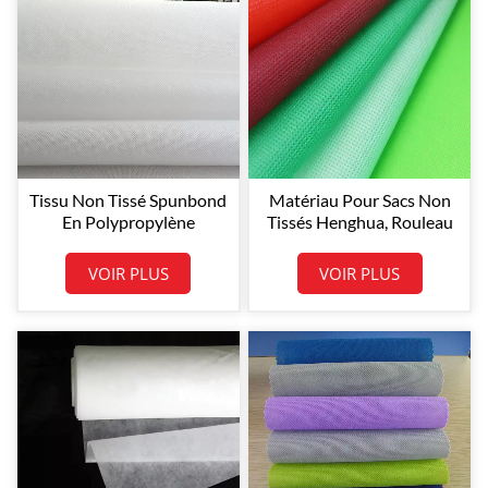
Tissu Non Tissé Spunbond
Matériau Pour Sacs Non
En Polypropylène
Tissés Henghua, Rouleau
Henghua 100 % PP
Jumbo De Tissu Non Tissé
En Polypropylène
VOIR PLUS
VOIR PLUS
Spunbond