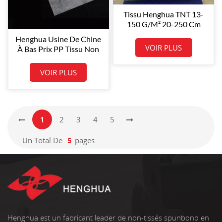
Tissu Henghua TNT 13-
150 G/m² 20-250 Cm
Polypropylène Spunbond
Henghua Usine De Chine
Tissu Non Tissé PP
VOIR PLUS
À Bas Prix PP Tissu Non
Tissé En Polypropylène
Spunbond
VOIR PLUS
1
2
3
4
5
Un Total De
5
Pages
Henghua est un fabricant leader de non-tissés spunbond en