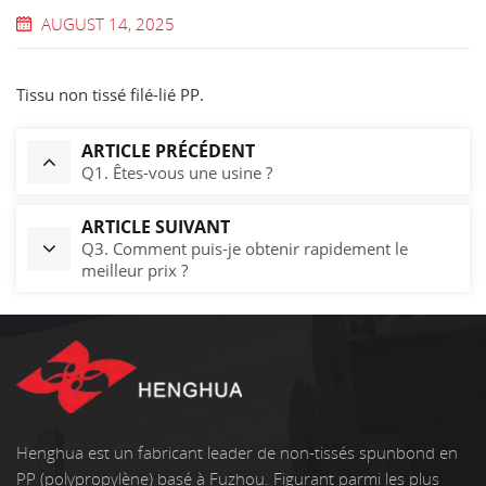
AUGUST 14, 2025
Tissu non tissé filé-lié PP.
ARTICLE PRÉCÉDENT
Q1. Êtes-vous une usine ?
ARTICLE SUIVANT
Q3. Comment puis-je obtenir rapidement le
meilleur prix ?
Henghua est un fabricant leader de non-tissés spunbond en
PP (polypropylène) basé à Fuzhou. Figurant parmi les plus