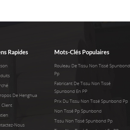
ens Rapides
Mots-Clés Populaires
ison
Rouleau De Tissu Non Tissé Spunbond
Pp
duits
Fabricant De Tissu Non Tissé
rché
Spunbond En PP
Propos De Henghua
Prix Du Tissu Non Tissé Spunbond Pp
 Client
Non Tissé Pp Spunbond
tien
Tissu Non Tissé Spunbond Pp
tactez-Nous