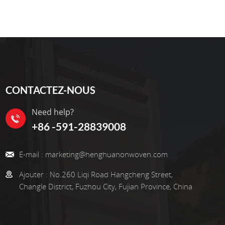
CONTACTEZ-NOUS
Need help?
+86 -591-28839008
E-mail :
marketing@henghuanonwoven.com
Ajouter :
No.260 Liqi Road Hangcheng Street,
Changle District, Fuzhou City, Fujian Province, China