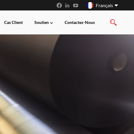
Français
Cas Client
Soutien
Contactez-Nous
English
français
русский
español
العربية