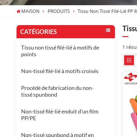
MAISON
PRODUITS
Tissu Non Tissé Filé-Lié PP
Tiss
CATÉGORIES
1 résu
Tissu non tissé filé-lié à motifs de
points
Non-tissé filé-lié à motifs croisés
Procédé de fabrication du non-
tissé spunbond
Non-tissé filé-lié enduit d'un film
PP/PE
Non-tissé spunbond à motif en