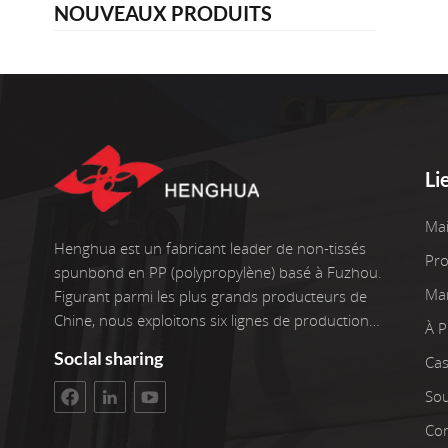
NOUVEAUX PRODUITS
Li
Ma
Henghua est un fabricant leader de non-tissés
Pro
spunbond en PP (polypropylène) basé à Fuzhou.
Ma
Figurant parmi les plus grands producteurs de
Chine, nous exploitons six lignes de production
À 
de pointe, ainsi que deux enrouleurs. Nos
Soclal sharing
Cas
installations couvrent une superficie d'atelier de
3 400 m². L'investissement brut s'élève à 100
Sou
millions de yuans. Nous sommes fiers de plus
Con
de 22 ans d'expérience dans le travail avec des