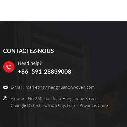
CONTACTEZ-NOUS
Need help?
+86 -591-28839008
E-mail :
marketing@henghuanonwoven.com
Ajouter :
No.260 Liqi Road Hangcheng Street,
Changle District, Fuzhou City, Fujian Province, China