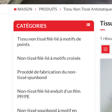
MAISON
PRODUITS
Tissu Non Tissé Antistatique
Tiss
CATÉGORIES
1 résu
Tissu non tissé filé-lié à motifs de
points
Non-tissé filé-lié à motifs croisés
Procédé de fabrication du non-
tissé spunbond
Non-tissé filé-lié enduit d'un film
PP/PE
Non-tissé spunbond à motif en