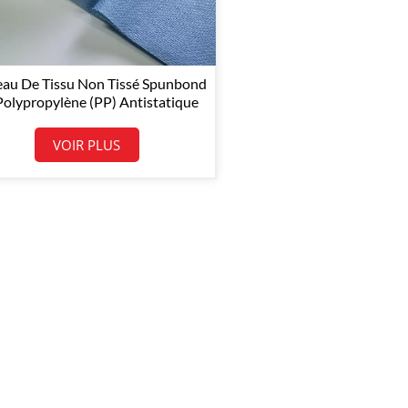
eau De Tissu Non Tissé Spunbond
Polypropylène (PP) Antistatique
En Gros
VOIR PLUS