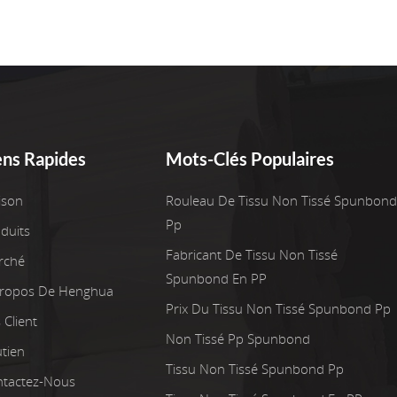
ens Rapides
Mots-Clés Populaires
ison
Rouleau De Tissu Non Tissé Spunbond
Pp
duits
Fabricant De Tissu Non Tissé
rché
Spunbond En PP
Propos De Henghua
Prix Du Tissu Non Tissé Spunbond Pp
 Client
Non Tissé Pp Spunbond
tien
Tissu Non Tissé Spunbond Pp
tactez-Nous