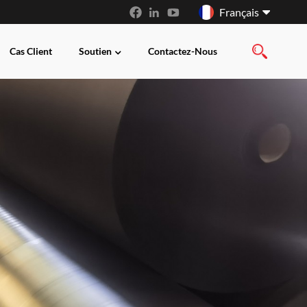
Français
Cas Client
Soutien
Contactez-Nous
English
français
русский
español
العربية