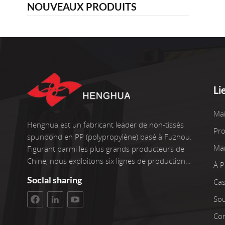
NOUVEAUX PRODUITS
Li
Ma
Henghua est un fabricant leader de non-tissés
Pro
spunbond en PP (polypropylène) basé à Fuzhou.
Ma
Figurant parmi les plus grands producteurs de
Chine, nous exploitons six lignes de production
À 
de pointe, ainsi que deux enrouleurs. Nos
Soclal sharing
Cas
installations couvrent une superficie d'atelier de
3 400 m². L'investissement brut s'élève à 100
Sou
millions de yuans. Nous sommes fiers de plus
Con
de 22 ans d'expérience dans le travail avec des