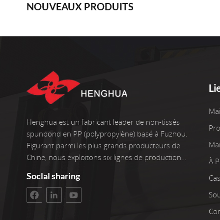
NOUVEAUX PRODUITS
Li
Ma
Henghua est un fabricant leader de non-tissés
Pro
spunbond en PP (polypropylène) basé à Fuzhou.
Ma
Figurant parmi les plus grands producteurs de
Chine, nous exploitons six lignes de production
À 
de pointe, ainsi que deux enrouleurs. Nos
Soclal sharing
Cas
installations couvrent une superficie d'atelier de
3 400 m². L'investissement brut s'élève à 100
Sou
millions de yuans. Nous sommes fiers de plus
Con
de 22 ans d'expérience dans le travail avec des