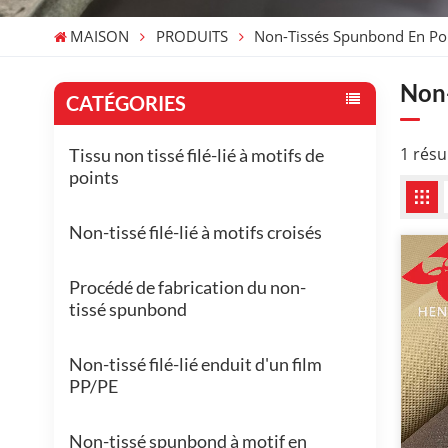
MAISON
PRODUITS
Non-Tissés Spunbond En Po
Non-
CATÉGORIES
1 résu
Tissu non tissé filé-lié à motifs de
points
Non-tissé filé-lié à motifs croisés
Procédé de fabrication du non-
tissé spunbond
Non-tissé filé-lié enduit d'un film
PP/PE
Non-tissé spunbond à motif en