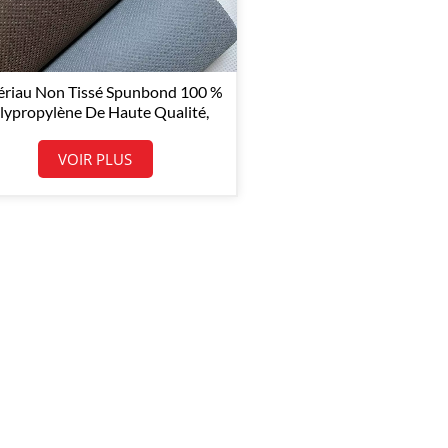
riau Non Tissé Spunbond 100 %
lypropylène De Haute Qualité,
Imperméable, Antistatique Et
spectueux De L'environnement,
VOIR PLUS
Fabriqué En Chine.