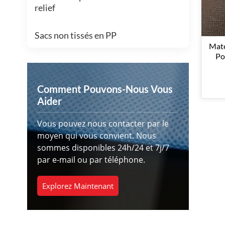
relief
Sacs non tissés en PP
Maté
Po
Re
Comment Pouvons-Nous Vous
Aider
Vous pouvez nous contacter par le
moyen qui vous convient. Nous
sommes disponibles 24h/24 et 7j/7
par e-mail ou par téléphone.
Explorez Maintenant