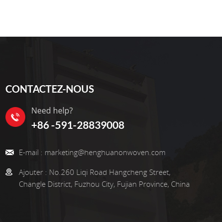
CONTACTEZ-NOUS
Need help?
+86 -591-28839008
E-mail :
marketing@henghuanonwoven.com
Ajouter :
No.260 Liqi Road Hangcheng Street,
Changle District, Fuzhou City, Fujian Province, China