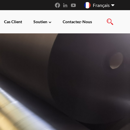
Français
Cas Client
Soutien
Contactez-Nous
English
français
русский
español
العربية