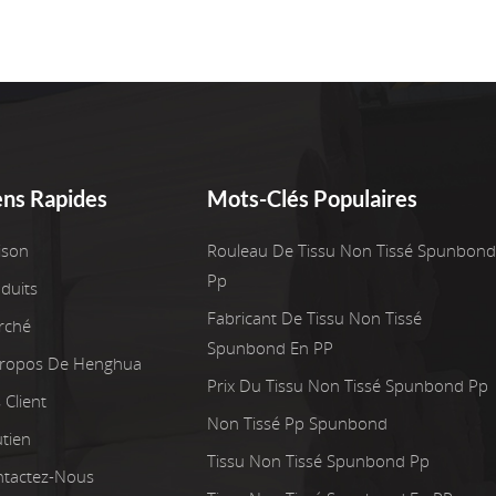
ens Rapides
Mots-Clés Populaires
ison
Rouleau De Tissu Non Tissé Spunbond
Pp
duits
Fabricant De Tissu Non Tissé
rché
Spunbond En PP
Propos De Henghua
Prix Du Tissu Non Tissé Spunbond Pp
 Client
Non Tissé Pp Spunbond
tien
Tissu Non Tissé Spunbond Pp
tactez-Nous