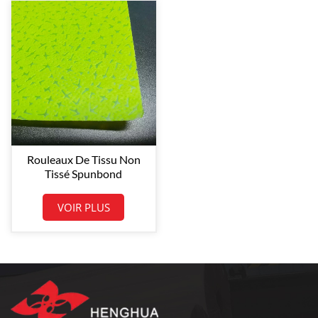
Rouleaux De Tissu Non
Tissé Spunbond
Polypropylène Motif Cuir
Gaufré 80GSM Vente En
VOIR PLUS
Gros Tissu TNT