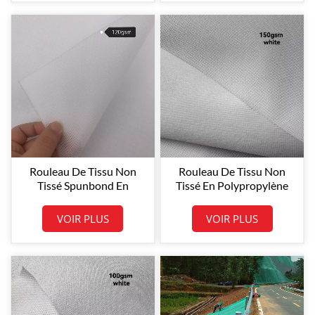
Rouleau De Tissu Non
Rouleau De Tissu Non
Tissé Spunbond En
Tissé En Polypropylène
Polypropylène (PP) Blanc
Spunbond Blanc 150
120 G/m², Dimensions
G/m², Dimensions
VOIR PLUS
VOIR PLUS
Personnalisées, Vente
Personnalisées, Vente
Directe D'usine
Directe D'usine