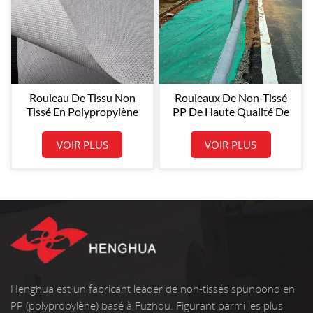
Rouleau De Tissu Non
Rouleaux De Non-Tissé
Tissé En Polypropylène
PP De Haute Qualité De
(PP) Blanc Original De 100
Chine, Matériaux Non
G/m² Pour Usage Général
Tissés En Polypropylène
VOIR PLUS
VOIR PLUS
Filé-Lié, Ruban Adhésif
Vert 30 G/m² Enduit
Henghua est un fabricant leader de non-tissés spunbond en
PP (polypropylène) basé à Fuzhou. Figurant parmi les plus