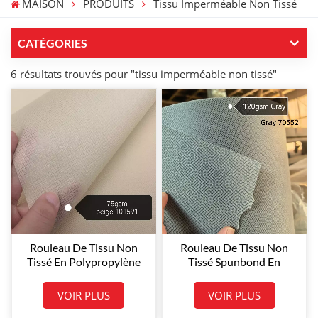
MAISON
PRODUITS
Tissu Imperméable Non Tissé
CATÉGORIES
6 résultats trouvés pour "tissu imperméable non tissé"
Rouleau De Tissu Non
Rouleau De Tissu Non
Tissé En Polypropylène
Tissé Spunbond En
Spunbond Beige 75 G/m²,
Polypropylène Gris 120
Réf. 101591
G/m² (SBPP) - Vente En
VOIR PLUS
VOIR PLUS
Gros