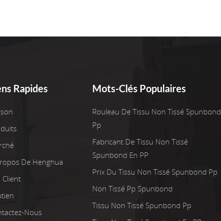
ens Rapides
Mots-Clés Populaires
ison
Rouleau De Tissu Non Tissé Spunbond
Pp
duits
Fabricant De Tissu Non Tissé
rché
Spunbond En PP
Propos De Henghua
Prix Du Tissu Non Tissé Spunbond Pp
 Client
Non Tissé Pp Spunbond
tien
Tissu Non Tissé Spunbond Pp
tactez-Nous