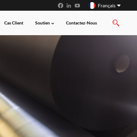
Français
Cas Client
Soutien
Contactez-Nous
English
français
русский
español
العربية