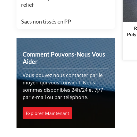
relief
Sacs non tissés en PP
R
Poly
Comment Pouvons-Nous Vous
Aider
Vous pouvez nous contacter par le
moyen qui vous convient. Nous
sommes disponibles 24h/24 et 7j/7
par e-mail ou par téléphone.
Explorez Maintenant