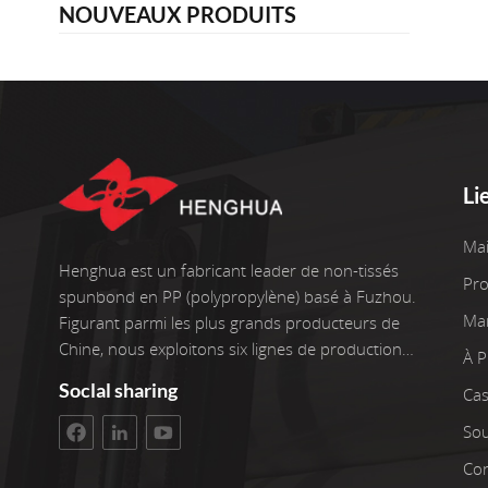
NOUVEAUX PRODUITS
Li
Ma
Henghua est un fabricant leader de non-tissés
Pro
spunbond en PP (polypropylène) basé à Fuzhou.
Ma
Figurant parmi les plus grands producteurs de
Chine, nous exploitons six lignes de production
À 
de pointe, ainsi que deux enrouleurs. Nos
Soclal sharing
Cas
installations couvrent une superficie d'atelier de
3 400 m². L'investissement brut s'élève à 100
Sou
millions de yuans. Nous sommes fiers de plus
Con
de 22 ans d'expérience dans le travail avec des