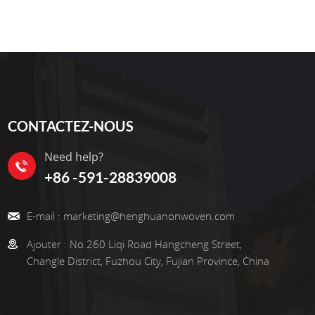
CONTACTEZ-NOUS
Need help?
+86 -591-28839008
E-mail :
marketing@henghuanonwoven.com
Ajouter :
No.260 Liqi Road Hangcheng Street,
Changle District, Fuzhou City, Fujian Province, China