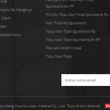
rché
Spunbond En PP
Propos De Henghua
Prix Du Tissu Non Tissé Spunbond Pp
 Client
Non Tissé Pp Spunbond
tien
Tissu Non Tissé Spunbond Pp
tactez-Nous
Tissu Non Tissé Spunbond En PP
Filé-Lié À Motif Croisé
Tissu Non Tissé
u Heng Hua nouveau matériel Co., Ltd. Tous droits réservés .