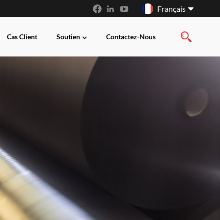
Français
Cas Client
Soutien
Contactez-Nous
English
français
русский
español
العربية