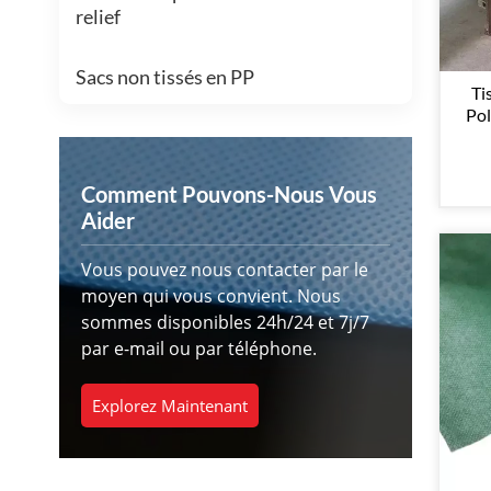
relief
Sacs non tissés en PP
Ti
Pol
Comment Pouvons-Nous Vous
Aider
Vous pouvez nous contacter par le
moyen qui vous convient. Nous
sommes disponibles 24h/24 et 7j/7
par e-mail ou par téléphone.
Explorez Maintenant