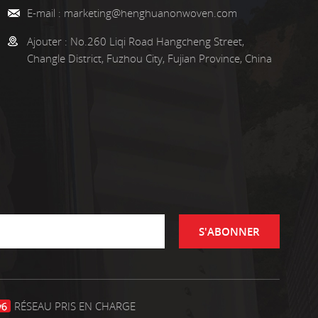
E-mail :
marketing@henghuanonwoven.com
Ajouter :
No.260 Liqi Road Hangcheng Street,
Changle District, Fuzhou City, Fujian Province, China
S'ABONNER
RÉSEAU PRIS EN CHARGE