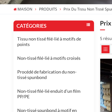
MAISON
PRODUITS
Prix Du Tissu Non Tissé Sp
Prix
CATÉGORIES
5 résu
Tissu non tissé filé-lié à motifs de
points
Non-tissé filé-lié à motifs croisés
Procédé de fabrication du non-
tissé spunbond
Non-tissé filé-lié enduit d'un film
PP/PE
Non-tissé spunbond à motif en