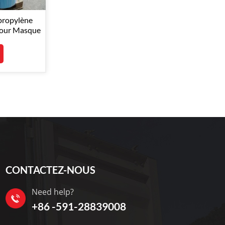
propylène
Pour Masque
CONTACTEZ-NOUS
Need help?
+86 -591-28839008