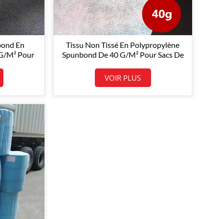
bond En
Tissu Non Tissé En Polypropylène
 G/m² Pour
Spunbond De 40 G/m² Pour Sacs De
ubles
Courses
VOIR PLUS