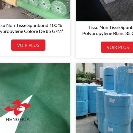
ssu Non Tissé Spunbond 100 %
Tissu Non Tissé Spun
ypropylène Coloré De 85 G/m²
Polypropylène Blanc 35
Pour Sacs D'emballage
Revêtement De Me
VOIR PLUS
VOIR PLUS