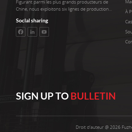
Ma
Figurant parmi les plus grands producteurs de
Chine, nous exploitons six lignes de production
À 
de pointe, ainsi que deux enrouleurs. Nos
Soclal sharing
Cas
installations couvrent une superficie d'atelier de
3 400 m². L'investissement brut s'élève à 100
Sou
millions de yuans. Nous sommes fiers de plus
Con
de 22 ans d'expérience dans le travail avec des
tissus non tissés. Nous sélectionnons
uniquement les meilleures matières premières en
polypropylène pour nos produits. Nos clients
sont situés partout dans le monde. Nous
innovons continuellement notre production pour
rester pertinents. Croire en des opérations
SIGN UP TO
BULLETIN
fiables et une qualité constante Chaque année,
nous fabriquons 10 000 tonnes métriques de
tissus non tissés en polypropylène filé-lié de
qualité, de 10 grammes à 250 grammes au
mètre carré et d'une largeur allant de 15 à 260
Droit d'auteur @ 2026 Fuzho
cm. Nos produits sont largement utilisés dans