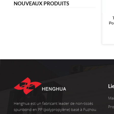
NOUVEAUX PRODUITS
Po
Li
Ma
Henghua est un fabricant leader de non-tissés
Pro
spunbond en PP (polypropylène) basé à Fuzhou.