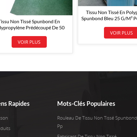
Tissu Non Tissé En Poly
Spunbond Bleu 25 G/m² 
Tissu Non Tissé Spunbond En
Médical
lypropylène Prédécoupé De 50
VOIR PLUS
G/m² Pour Nappe
VOIR PLUS
ens Rapides
Mots-Clés Populaires
ison
Rouleau De Tissu Non Tissé Spunbond
Pp
duits
Fabricant De Tissu Non Tissé