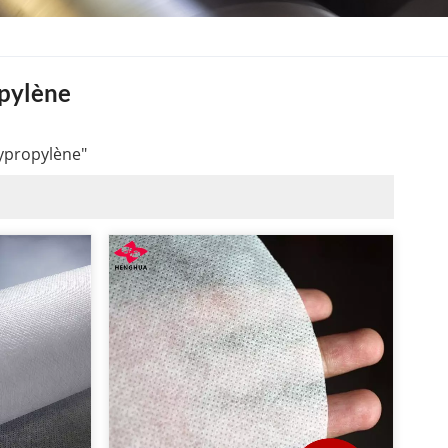
opylène
lypropylène"