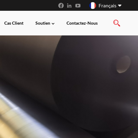
Français
Cas Client
Soutien
Contactez-Nous
English
français
русский
español
العربية