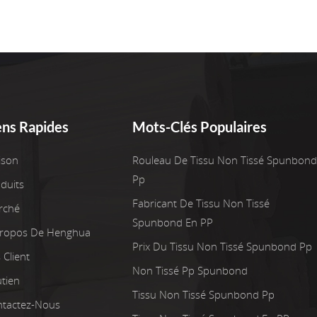
ens Rapides
Mots-Clés Populaires
ison
Rouleau De Tissu Non Tissé Spunbond
Pp
duits
Fabricant De Tissu Non Tissé
rché
Spunbond En PP
Propos De Henghua
Prix Du Tissu Non Tissé Spunbond Pp
 Client
Non Tissé Pp Spunbond
tien
Tissu Non Tissé Spunbond Pp
tactez-Nous