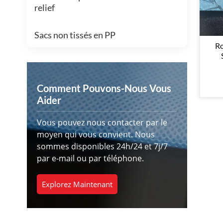
relief
Sacs non tissés en PP
Ro
Comment Pouvons-Nous Vous
Aider
Vous pouvez nous contacter par le
moyen qui vous convient. Nous
sommes disponibles 24h/24 et 7j/7
par e-mail ou par téléphone.
Explorez Maintenant