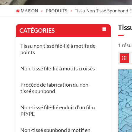
MAISON
PRODUITS
Tissu Non Tissé Spunbond 
Tiss
CATÉGORIES
1 résu
Tissu non tissé filé-lié à motifs de
points
Non-tissé filé-lié à motifs croisés
Procédé de fabrication du non-
tissé spunbond
Non-tissé filé-lié enduit d'un film
PP/PE
Non-tissé spunbond à motif en