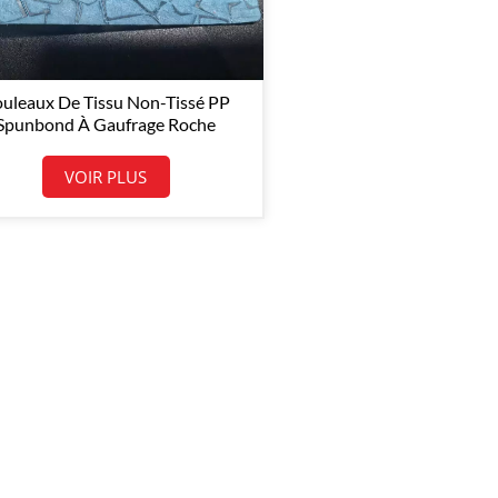
uleaux De Tissu Non-Tissé PP
Spunbond À Gaufrage Roche
80GSM*1.6M*300M En Gros
VOIR PLUS