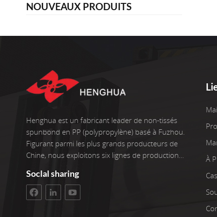
NOUVEAUX PRODUITS
Li
Ma
Henghua est un fabricant leader de non-tissés
Pro
spunbond en PP (polypropylène) basé à Fuzhou.
Ma
Figurant parmi les plus grands producteurs de
Chine, nous exploitons six lignes de production
À 
de pointe, ainsi que deux enrouleurs. Nos
Soclal sharing
Cas
installations couvrent une superficie d'atelier de
3 400 m². L'investissement brut s'élève à 100
Sou
millions de yuans. Nous sommes fiers de plus
Con
de 22 ans d'expérience dans le travail avec des