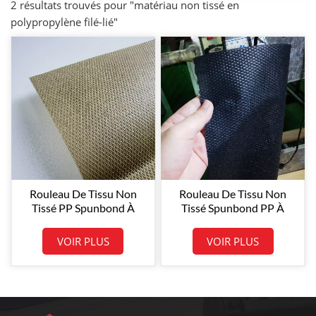
2 résultats trouvés pour "matériau non tissé en
polypropylène filé-lié"
Rouleau De Tissu Non
Rouleau De Tissu Non
Tissé PP Spunbond À
Tissé Spunbond PP À
Motif Croisé, Couleur
Motif Croisé Couleur
Beige, 120 G/m²,
Noire 70GSM
VOIR PLUS
VOIR PLUS
Dimensions
Personnalisables